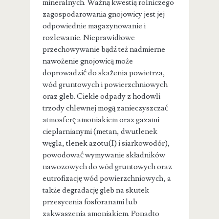
mineralnych. Ważną kwestią rolniczego
zagospodarowania gnojowicy jest jej
odpowiednie magazynowanie i
rozlewanie. Nieprawidłowe
przechowywanie bądź też nadmierne
nawożenie gnojowicą może
doprowadzić do skażenia powietrza,
wód gruntowych i powierzchniowych
oraz gleb. Ciekłe odpady z hodowli
trzody chlewnej mogą zanieczyszczać
atmosferę amoniakiem oraz gazami
cieplarnianymi (metan, dwutlenek
węgla, tlenek azotu(I) i siarkowodór),
powodować wymywanie składników
nawozowych do wód gruntowych oraz
eutrofizację wód powierzchniowych, a
także degradację gleb na skutek
przesycenia fosforanami lub
zakwaszenia amoniakiem. Ponadto