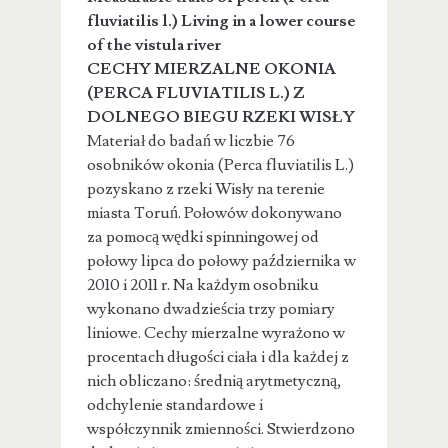
fluviatilis l.) Living in a lower course
of the vistula river
CECHY MIERZALNE OKONIA
(PERCA FLUVIATILIS L.) Z
DOLNEGO BIEGU RZEKI WISŁY
Materiał do badań w liczbie 76
osobników okonia (Perca fluviatilis L.)
pozyskano z rzeki Wisły na terenie
miasta Toruń. Połowów dokonywano
za pomocą wędki spinningowej od
połowy lipca do połowy października w
2010 i 2011 r. Na każdym osobniku
wykonano dwadzieścia trzy pomiary
liniowe. Cechy mierzalne wyrażono w
procentach długości ciała i dla każdej z
nich obliczano: średnią arytmetyczną,
odchylenie standardowe i
współczynnik zmienności. Stwierdzono