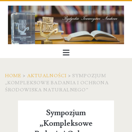
HOME
>
AKTUALNOŚCI
>
SYMPOZJUM
„KOMPLEKSOWE BADANIA I OCHRONA
ŚRODOWISKA NATURALNEGO”
Sympozjum
„Kompleksowe