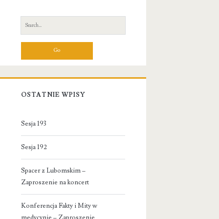
Primary
Sidebar
Search
for:
OSTATNIE WPISY
Sesja 193
Sesja 192
Spacer z Lubomskim –
Zaproszenie na koncert
Konferencja Fakty i Mity w
medycynie – Zaproszenie