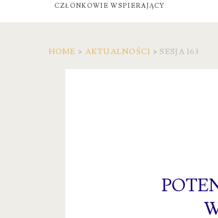
CZŁONKOWIE WSPIERAJĄCY
HOME
>
AKTUALNOŚCI
>
SESJA 163
POTEN
W