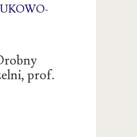
AUKOWO-
-Drobny
elni, prof.