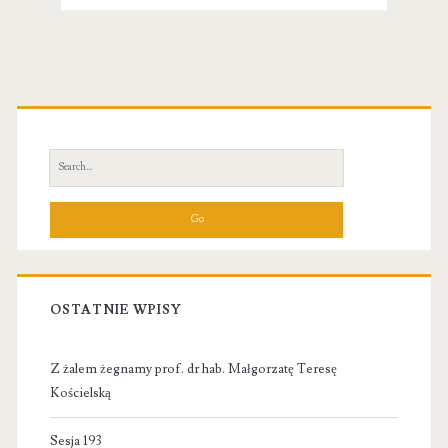
Primary
Sidebar
Search
for:
OSTATNIE WPISY
Z żalem żegnamy prof. dr hab. Małgorzatę Teresę
Kościelską
Sesja 193