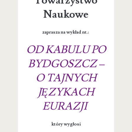
Towarzystwo
Naukowe
zaprasza na wykład nt.:
OD KABULU PO
BYDGOSZCZ –
O TAJNYCH
JĘZYKACH
EURAZJI
który wygłosi