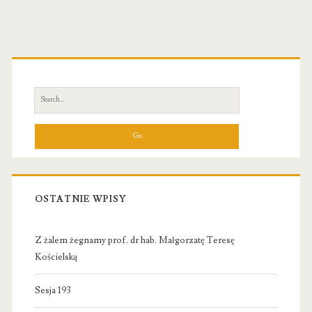
Primary
Sidebar
Search
for:
OSTATNIE WPISY
Z żalem żegnamy prof. dr hab. Małgorzatę Teresę
Kościelską
Sesja 193