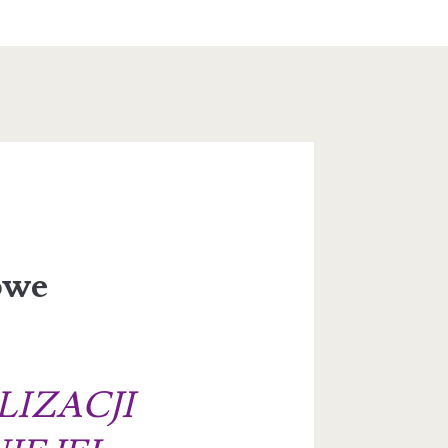
owe
IZACJI