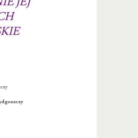
E JEJ
CH
KIE
zczy
 Bydgoszczy