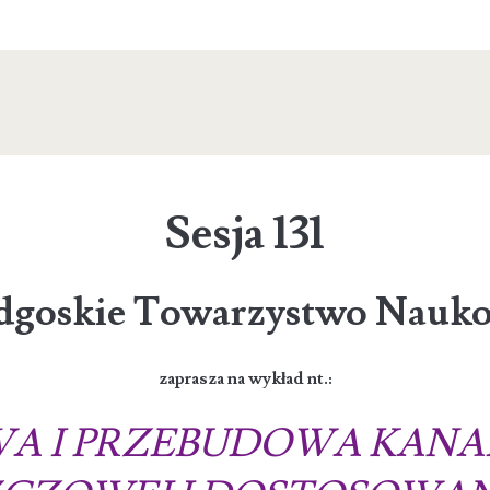
Sesja 131
dgoskie Towarzystwo Nauk
zaprasza na wykład nt.:
A I PRZEBUDOWA KANAL