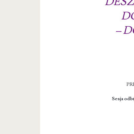
DESZ
D
– 
PRE
Sesja odbę